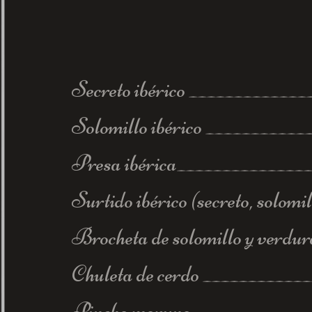
Secreto i
bérico ____________
Solomillo ibérico __________
Presa ibérica______________
Surtido ibérico
(secreto, solomil
Brocheta de s
olomillo y verdur
Chuleta de cerdo ___
_________
Pincho moruno_____________