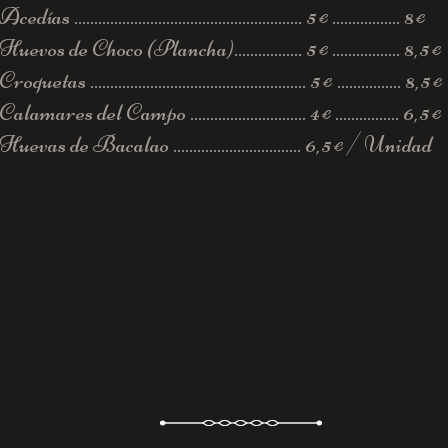
Acedías ......................................................... 5
................. 8
€
€
Huevos de Choco (Plancha)................. 5
................. 8,5
€
€
Croquetas ...................................................... 5
................ 8,5
€
€
Calamares del Campo .............................
4
................ 6
,5
€
€
Huevas de Bacalao ................................ 6
,5
/ Unidad
€