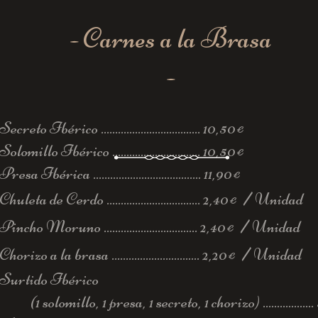
- Carnes a la Brasa
-
Secreto Ibérico ................................... 10,50
€
Solomillo Ibérico ............................... 10,50
€
Presa Ibérica ...................................... 11,90
€
/
Chuleta de Cerdo ................................. 2,40
Unidad
€
/
Pincho Moruno ................................. 2,40
Unidad
€
/
Chorizo a la brasa ...............................
2,20
Unidad
€
Surtido Ibérico
(1 solomillo, 1 presa, 1 secreto, 1 chorizo) ..................