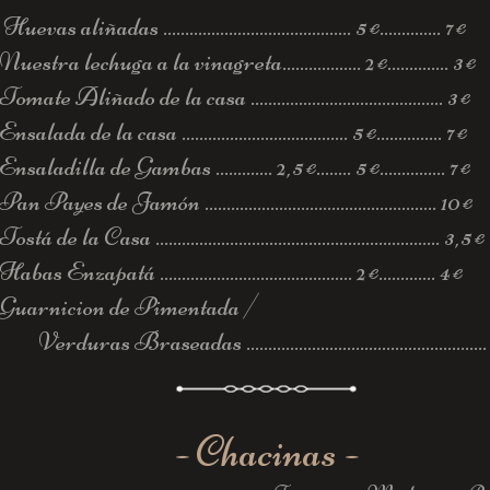
Huevas aliñadas ........................................... 5
.............. 7
€
€
Nuestra lechuga a la vinagreta.................. 2
.............. 3
€
€
Tomate Aliñado de la casa ............................................ 3
€
Ensalada de la casa ...................................... 5
............... 7
€
€
Ensaladilla de Gambas ............. 2,5
........ 5
............... 7
€
€
€
Pan Payes de Jamón ..................................................... 10
€
Tostá de la Casa ................................................................. 3,5
€
Habas Enzapatá ............................................ 2
............. 4
€
€
Guarnicion de Pimentada /
Verduras Braseadas .......................................................
- Chacinas -