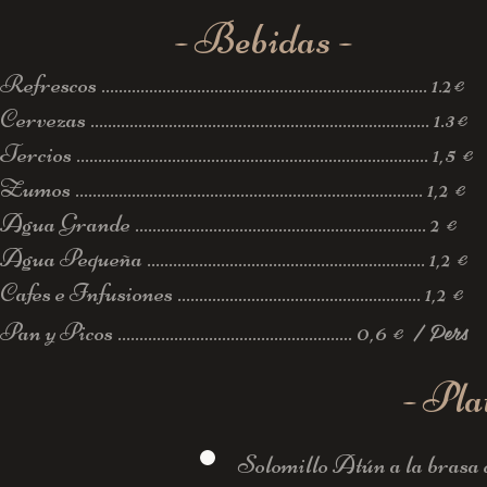
- Bebidas -
Refrescos ........................................................................... 1.2
€
Cervezas .............................................................................. 1.3
€
Tercios ................................................................................. 1,5
€
Zumos ................................................................................ 1,2
€
Agua Grande ................................................................... 2
€
Agua Pequeña ................................................................ 1,2
€
Cafes e Infusiones ........................................................ 1,2
€
/ Pers
Pan y Picos ...................................................... 0,6
€
- Pla
Solomillo Atún a la brasa 