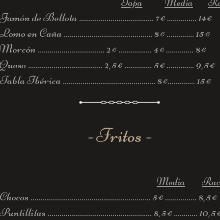
Tapa
Media
Ra
Jamón de Bellota ......................................
7
...............
14
€
€
Lomo en Caña .............................................
8
..............
15
€
€
Morcón ..................................
2
.................
4
..............
8
€
€
€
Queso ......................................
2,5
..............
5
.............. 9,
5
€
€
€
Tabla Ibérica ...............................................
8
..............
15
€
€
- Fritos -
Media
Rac
Chocos ............................................................. 5
................ 8,5
€
€
Puntillitas ..................................................... 8,5
............ 10,5
€