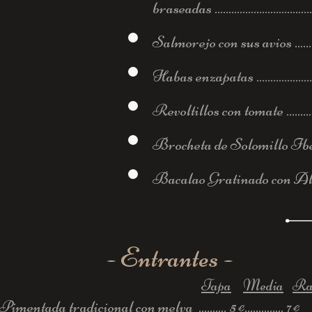
braseadas .....................................
Salmorejo con sus avios ................
Habas enzapatas ............................
Revoltillos con tomate ...................
Brocheta de Solomillo Iberico 
Bacalao Gratinado con Alioli
- Entrantes -
Tapa
Media
Ra
Pimentada tradicional con melva .......... 5
.............. 7
€
€