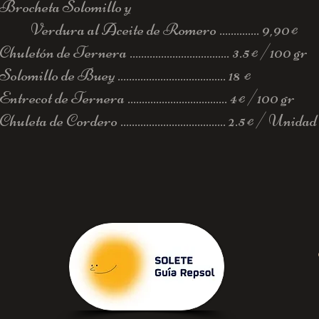
Brocheta Solomillo y
Verdura al Aceite de Romero .............. 9,90
€
Chuletón de Ternera ................................... 3.5
/100 gr
€
Solomillo de Buey ...................................... 18
€
Entrecot de Ternera ................................... 4
/100 gr
€
Chuleta de Cordero ..................................... 2.5
/ Unidad
€